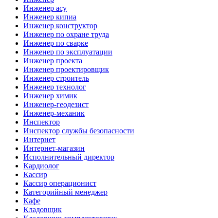
Инженер асу
Инженер кипиа
Инженер конструктор
Инженер по охране труда
Инженер по сварке
Инженер по эксплуатации
Инженер проекта
Инженер проектировщик
Инженер строитель
Инженер технолог
Инженер химик
Инженер-геодезист
Инженер-механик
Инспектор
Инспектор службы безопасности
Интернет
Интернет-магазин
Исполнительный директор
Кардиолог
Кассир
Кассир операционист
Категорийный менеджер
Кафе
Кладовщик