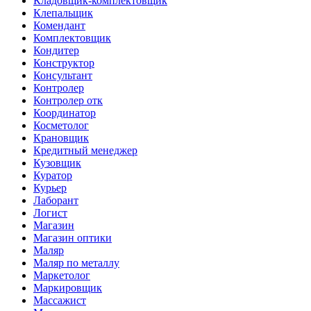
Кладовщик-комплектовщик
Клепальщик
Комендант
Комплектовщик
Кондитер
Конструктор
Консультант
Контролер
Контролер отк
Координатор
Косметолог
Крановщик
Кредитный менеджер
Кузовщик
Куратор
Курьер
Лаборант
Логист
Магазин
Магазин оптики
Маляр
Маляр по металлу
Маркетолог
Маркировщик
Массажист