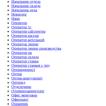
Начальник отдела
Начальник склада
Начальник цеха
Невролог
Няня
Оператор
Оператор 1с
Оператор call-центра
Оператор кассир
Оператор котельной
Оператор линии
Оператор линии производства
Оператор пк
Оператор склада
Оператор станка
Оператор станков с чпу
Операционист
Оптик
Оптик-консультант
Ортопед
Отделочник
Оториноларинголог
Офис менеджер
Официант
Охранник