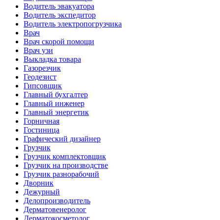
Водитель эвакуатора
Водитель экспедитор
Водитель электропогрузчика
Врач
Врач скорой помощи
Врач узи
Выкладка товара
Газорезчик
Геодезист
Гипсовщик
Главный бухгалтер
Главный инженер
Главный энергетик
Горничная
Гостиница
Графический дизайнер
Грузчик
Грузчик комплектовщик
Грузчик на производстве
Грузчик разнорабочий
Дворник
Дежурный
Делопроизводитель
Дерматовенеролог
Дерматокосметолог