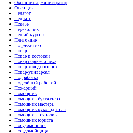
Охранник администратор
Оценщик
Педагог
Педиатр
Пекарь
Переводчик
Пеший курьер
Плиточник
По развитию
Повар
Повар в ресторан
Повар горячего цеха
Повар холодного цеха
Повар-универсал
Подработка
Подсобный рабочий
Пожарный
Помощник
Помощник бухгалтера
Помощник мастера
Помощник руководителя
Помощник технолога
Помощник юриста
Посудомойщик
Посудомойщица