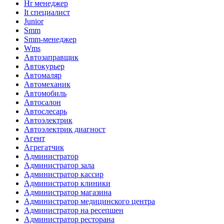
Hr менеджер
It специалист
Junior
Smm
Smm-менеджер
Wms
Автозаправщик
Автокурьер
Автомаляр
Автомеханик
Автомобиль
Автосалон
Автослесарь
Автоэлектрик
Автоэлектрик диагност
Агент
Агрегатчик
Администратор
Администратор зала
Администратор кассир
Администратор клиники
Администратор магазина
Администратор медицинского центра
Администратор на ресепшен
Администратор ресторана