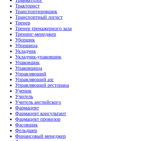
Травматолог
Тракторист
Транспортировщик
Транспортный логист
Тренер
Тренер тренажерного зала
Тренинг-менеджер
Уборщик
Уборщица
Укладчик
Укладчик-упаковщик
Упаковщик
Упаковщица
Управляющий
Управляющий азс
Управляющий ресторана
Ученик
Учитель
Учитель английского
Фармацевт
Фармацевт консультант
Фармацевт провизор
Фасовщик
Фельдшер
Финансовый менеджер