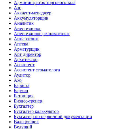
Администратор торгового зала
Азс
Аккаунт-менеджер
Аккумуляторщик
Аналитик
Анестезиолог
Анестезиолог реаниматолог
Аппаратчик
Аптека
Арматурщик
Арт-директор
Архитектор
Ассистент
Ассистент стоматолога
Аудитор
Ахо
Бариста
Бармен
Бетонщик
Бизнес-тренер
Бухгалтер
Бухгалтер калькулятор
Бухгалтер по первичной документации
Вальцовщик
Ведущий