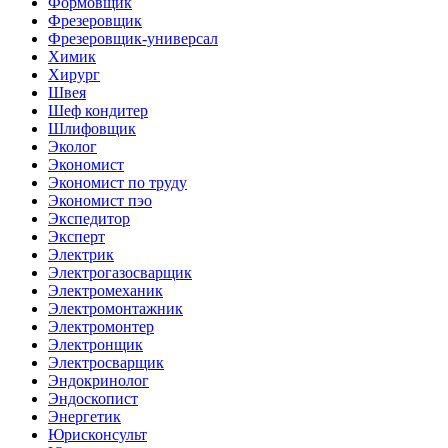
Формовщик
Фрезеровщик
Фрезеровщик-универсал
Химик
Хирург
Швея
Шеф кондитер
Шлифовщик
Эколог
Экономист
Экономист по труду
Экономист пэо
Экспедитор
Эксперт
Электрик
Электрогазосварщик
Электромеханик
Электромонтажник
Электромонтер
Электронщик
Электросварщик
Эндокринолог
Эндоскопист
Энергетик
Юрисконсульт