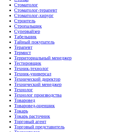
Стоматолог
Стоматолог-терапевт
Стоматолог-хирург
Строитель
Стропальщик
Супервайзер
Табельщик
Тайный покупатель
Терапевт
Термист
Территориальный менеджер
Тестировщик
Техник-технолог
Техник-универсал
Технический директор
Технический менеджер
Технолог
Технолог производства
Товаровед
Товаровед-оценщик
Токарь
Токарь расточник
Торговый агент
Торговый представитель