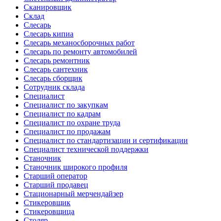
Сканировщик
Склад
Слесарь
Слесарь кипиа
Слесарь механосборочных работ
Слесарь по ремонту автомобилей
Слесарь ремонтник
Слесарь сантехник
Слесарь сборщик
Сотрудник склада
Специалист
Специалист по закупкам
Специалист по кадрам
Специалист по охране труда
Специалист по продажам
Специалист по стандартизации и сертификации
Специалист технической поддержки
Станочник
Станочник широкого профиля
Старший оператор
Старший продавец
Стационарный мерчендайзер
Стикеровщик
Стикеровщица
Столяр