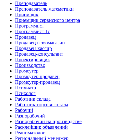
Преподаватель
Преподаватель математики
Приемщик
Приемщик сервисного центра
Программист
Программист 1с
Продавец
Продавец в зоомагазин
Продавец-кассир
Продавец-консультант
Проектировщик
Производство
Промоутер
Промоутер продавец
Промоутер-продавец
Психиатр
Психолог
Работник склада
Работник торгового зала
Рабочий
Разнорабочий
Разнорабочий на производстве
Расклейщик объявлений
Реаниматолог
Региональный менеджер