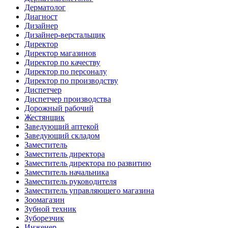
Дерматолог
Диагност
Дизайнер
Дизайнер-верстальщик
Директор
Директор магазинов
Директор по качеству
Директор по персоналу
Директор по производству
Диспетчер
Диспетчер производства
Дорожный рабочий
Жестянщик
Заведующий аптекой
Заведующий складом
Заместитель
Заместитель директора
Заместитель директора по развитию
Заместитель начальника
Заместитель руководителя
Заместитель управляющего магазина
Зоомагазин
Зубной техник
Зуборезчик
Инженер