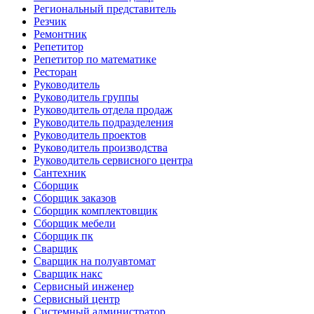
Региональный представитель
Резчик
Ремонтник
Репетитор
Репетитор по математике
Ресторан
Руководитель
Руководитель группы
Руководитель отдела продаж
Руководитель подразделения
Руководитель проектов
Руководитель производства
Руководитель сервисного центра
Сантехник
Сборщик
Сборщик заказов
Сборщик комплектовщик
Сборщик мебели
Сборщик пк
Сварщик
Сварщик на полуавтомат
Сварщик накс
Сервисный инженер
Сервисный центр
Системный администратор